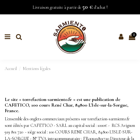
50 €
Livraison gratuite à partir de
d'achat !
0
Accueil
Mentions légales
Le site « torrefaction-sarmiento.fr » est une publication de
CAFETICO, 100 cours René Char, 84800 L'Isle-sur-la-Sorgue,
France.
L'ensemble des onglets commerciaux présents sur torrefaction-sarmiento.fr
sont édités par CAFETICO - SARL au capital social : 1000€ - RCS Avignon
919 801 720 - siège social : 100 COURS RENE CHAR, 84800 L'ISLE-SUR-
LA-SORGUE - N° TVA intracommunataire : FR00919801720 Directeur de la