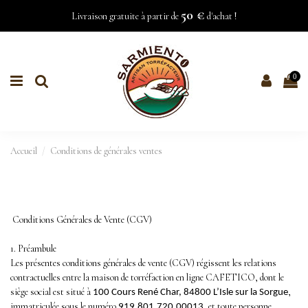
50 €
Livraison gratuite à partir de
d'achat !
0
Accueil
Conditions de générales ventes
Conditions Générales de Vente (CGV)
1. Préambule
Les présentes conditions générales de vente (CGV) régissent les relations
contractuelles entre la maison de torréfaction en ligne CAFETICO, dont le
siège social est situé à
,
100 Cours René Char, 84800 L’Isle sur la Sorgue
immatriculée sous le numéro
, et toute personne
919.801.720.00013