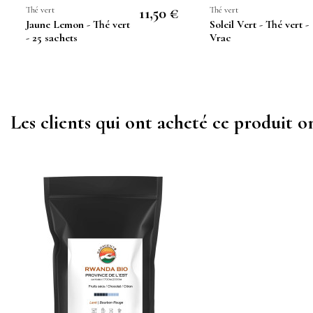
Thé vert
11,50 €
Thé vert
Jaune Lemon - Thé vert
Soleil Vert - Thé vert -
- 25 sachets
Vrac
Les clients qui ont acheté ce produit o