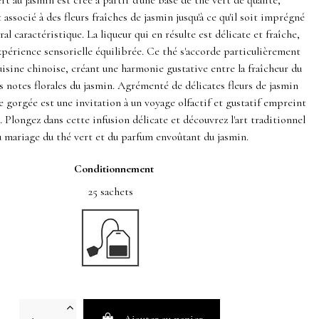
rt au jasmin est créé à partir d'une base de thé vert de qualité,
associé à des fleurs fraîches de jasmin jusqu'à ce qu'il soit imprégné
al caractéristique. La liqueur qui en résulte est délicate et fraîche,
xpérience sensorielle équilibrée. Ce thé s'accorde particulièrement
uisine chinoise, créant une harmonie gustative entre la fraîcheur du
es notes florales du jasmin. Agrémenté de délicates fleurs de jasmin
e gorgée est une invitation à un voyage olfactif et gustatif empreint
. Plongez dans cette infusion délicate et découvrez l'art traditionnel
 mariage du thé vert et du parfum envoûtant du jasmin.
Conditionnement
25 sachets
Ajouter au panier