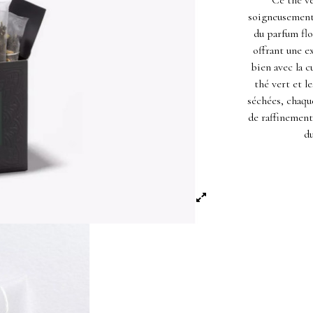
Ce thé ve
soigneusement 
du parfum flor
offrant une e
bien avec la c
thé vert et l
séchées, chaqu
de raffinement
du