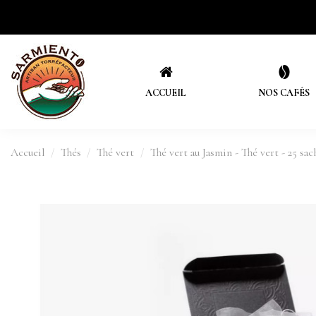
ACCUEIL
NOS CAFÉS
Accueil
Thés
Thé vert
Thé vert au Jasmin - Thé vert - 25 sac