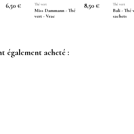
6,50 €
Thé vert
8,50 €
Thé vert
Miss Dammann - Thé
Bali - Thé 
vert - Vrac
sachets
nt également acheté :