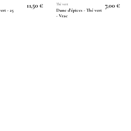
11,50 €
Thé vert
7,00 €
vert - 25
Dune d'épices - Thé vert
- Vrac