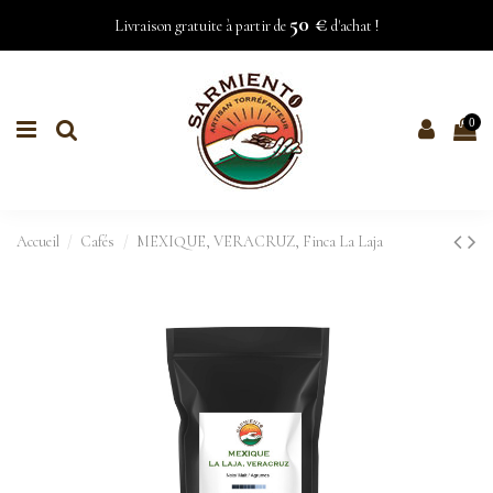
50 €
Livraison gratuite à partir de
d'achat !
0
Accueil
Cafés
MEXIQUE, VERACRUZ, Finca La Laja